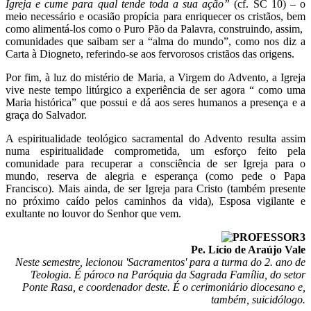
Igreja e cume para qual tende toda a sua ação”
(cf. SC 10) – o
meio necessário e ocasião propícia para enriquecer os cristãos, bem
como alimentá-los como o Puro Pão da Palavra, construindo, assim,
comunidades que saibam ser a “alma do mundo”, como nos diz a
Carta à Diogneto, referindo-se aos fervorosos cristãos das origens.
Por fim, à luz do mistério de Maria, a Virgem do Advento, a Igreja
vive neste tempo litúrgico a experiência de ser agora “ como uma
Maria histórica” que possui e dá aos seres humanos a presença e a
graça do Salvador.
A espiritualidade teológico sacramental do Advento resulta assim
numa espiritualidade comprometida, um esforço feito pela
comunidade para recuperar a consciência de ser Igreja para o
mundo, reserva de alegria e esperança (como pede o Papa
Francisco). Mais ainda, de ser Igreja para Cristo (também presente
no próximo caído pelos caminhos da vida), Esposa vigilante e
exultante no louvor do Senhor que vem.
Pe. Lício de Araújo Vale
Neste semestre, lecionou 'Sacramentos' para a turma do 2. ano de
Teologia. É pároco na Paróquia da Sagrada Família, do setor
Ponte Rasa, e coordenador deste. É o cerimoniário diocesano e,
também, suicidólogo.