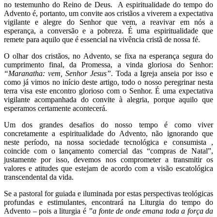
no testemunho do Reino de Deus. A espiritualidade do tempo do
Advento é, portanto, um convite aos cristãos a viverem a expectativa
vigilante e alegre do Senhor que vem, a reavivar em nós a
esperança, a conversão e a pobreza. É uma espiritualidade que
remete para aquilo que é essencial na vivência cristã de nossa fé.
O olhar dos cristãos, no Advento, se fixa na esperança segura do
cumprimento final, da Promessa, a vinda gloriosa do Senhor:
“Maranatha: vem, Senhor Jesus”
. Toda a Igreja anseia por isso e
como já vimos no início deste artigo, todo o nosso peregrinar nesta
terra visa este encontro glorioso com o Senhor. É uma expectativa
vigilante acompanhada do convite à alegria, porque aquilo que
esperamos certamente acontecerá.
Um dos grandes desafios do nosso tempo é como viver
concretamente a espiritualidade do Advento, não ignorando que
neste período, na nossa sociedade tecnológica e consumista ,
coincide com o lançamento comercial das “compras de Natal”,
justamente por isso, devemos nos comprometer a transmitir os
valores e atitudes que estejam de acordo com a visão escatológica
transcendental da vida.
Se a pastoral for guiada e iluminada por estas perspectivas teológicas
profundas e estimulantes, encontrará na Liturgia do tempo do
Advento – pois a liturgia é
”a fonte de onde emana toda a força da