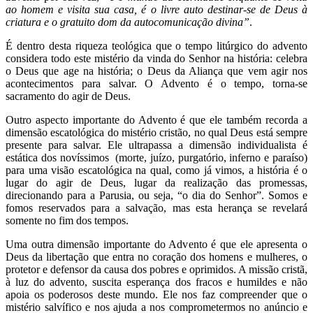
ao homem e visita sua casa, é o livre auto destinar-se de Deus à
criatura e o gratuito dom da autocomunicação divina”
.
É dentro desta riqueza teológica que o tempo litúrgico do advento
considera todo este mistério da vinda do Senhor na história: celebra
o Deus que age na história; o Deus da Aliança que vem agir nos
acontecimentos para salvar. O Advento é o tempo, torna-se
sacramento do agir de Deus.
Outro aspecto importante do Advento é que ele também recorda a
dimensão escatológica do mistério cristão, no qual Deus está sempre
presente para salvar. Ele ultrapassa a dimensão individualista é
estática dos novíssimos (morte, juízo, purgatório, inferno e paraíso)
para uma visão escatológica na qual, como já vimos, a história é o
lugar do agir de Deus, lugar da realização das promessas,
direcionando para a Parusia, ou seja, “o dia do Senhor”. Somos e
fomos reservados para a salvação, mas esta herança se revelará
somente no fim dos tempos.
Uma outra dimensão importante do Advento é que ele apresenta o
Deus da libertação que entra no coração dos homens e mulheres, o
protetor e defensor da causa dos pobres e oprimidos. A missão cristã,
à luz do advento, suscita esperança dos fracos e humildes e não
apoia os poderosos deste mundo. Ele nos faz compreender que o
mistério salvífico e nos ajuda a nos comprometermos no anúncio e