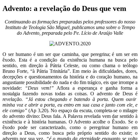
Advento: a revelação do Deus que vem
Continuando as formações preparadas pelos professores do nosso
Instituto de Teologia São Miguel, publicamos uma sobre o Tempo
do Advento, preparada pelo Pe. Lício de Araújo Valle
O ser humano é um ser que caminha, que peregrina; é um ser em
êxodo. Esta é a condição da existência humana na busca pelo
sentido, em direção à Pátria Celeste, ou como chama o teólogo
Bruno Forte, “à Pátria Trinitária”. Em meio às dificuldades, dores,
decepções e questionamentos da história e do coração humano, na
angustiante possibilidade do nada e do fim trágico, eis que irrompe a
novidade:
“Deus vem!”
Aflora a esperança e ganha forma a
nostalgia fazendo novas todas as coisas. O advento de Deus é
revelação.
“Já estou chegando e batendo à porta. Quem ouvir
minha voz e abrir a porta, eu entro em sua casa e janto com ele, e
ele comigo”
(Ap 3,20). No espaço da escuta, completa-se o milagre
do advento divino: Deus fala. A Palavra revelada vem dar sentido à
existência e à história humanas. O Advento acolhe o Êxodo. Se o
êxodo pode ser caracterizado, como o peregrinar humano em
direção a Deus, como busca pelo próprio sentido do existir; o
advento por sua vez,
“é o mundo da eternidade enquanto se volta