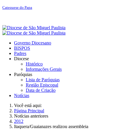
Catequese do Papa
Governo Diocesano
BISPOS
Padres
Diocese
Histórico
Informações Gerais
Paróquias
Lista de Paróquias
Região Episcopal
Data de Criação
Notícias
Você está aqui:
Página Principal
Notícias anteriores
2012
Itaquera/Guaianazes realizou assembleia