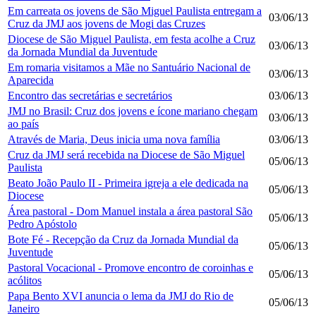
Em carreata os jovens de São Miguel Paulista entregam a
03/06/13
Cruz da JMJ aos jovens de Mogi das Cruzes
Diocese de São Miguel Paulista, em festa acolhe a Cruz
03/06/13
da Jornada Mundial da Juventude
Em romaria visitamos a Mãe no Santuário Nacional de
03/06/13
Aparecida
Encontro das secretárias e secretários
03/06/13
JMJ no Brasil: Cruz dos jovens e ícone mariano chegam
03/06/13
ao país
Através de Maria, Deus inicia uma nova família
03/06/13
Cruz da JMJ será recebida na Diocese de São Miguel
05/06/13
Paulista
Beato João Paulo II - Primeira igreja a ele dedicada na
05/06/13
Diocese
Área pastoral - Dom Manuel instala a área pastoral São
05/06/13
Pedro Apóstolo
Bote Fé - Recepção da Cruz da Jornada Mundial da
05/06/13
Juventude
Pastoral Vocacional - Promove encontro de coroinhas e
05/06/13
acólitos
Papa Bento XVI anuncia o lema da JMJ do Rio de
05/06/13
Janeiro