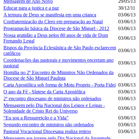
Mensagem de Ano Novo
29/05/13
Educar para a justiça e a paz
30/12/11
A ternura de Deus se manifesta em uma criança
03/06/13
Confraternização do Clero em preparação ao Natal
03/06/13
Programação básica da Diocese de São Miguel - 2012
03/06/13
Nossa gratidão a Deus pelos 80 anos de vida de Dom
03/06/13
Fernando Legal
Bispos da Província Eclesiástica de São Paulo esclarecem
03/06/13
católicos
Coordenações das pastorais e movimentos encerram ano
03/06/13
pastoral
Homilia no 2º Encontro de Ministros Não Ordenados da
03/06/13
Diocese de São Miguel Paulista
Carta Apostólica sob forma de Motu Proprio - Porta Fidei
03/06/13
O ano da Fé - Síntese da Carta Apostólica
03/06/13
2º encontro diocesano de ministros não ordenados
03/06/13
Mensagem pelo Dia Nacional dos Leigos e Leigas -
03/06/13
Solenidade de Cristo Rei do Universo
“Eu sou a Ressurreição e a Vida”
03/06/13
Segundo encontro de ministros não ordenados
03/06/13
Pastoral Vocacional Diocesana realiza retiros
03/06/13
Mensagem aos jovens pelo Dia Nacional da Juventude