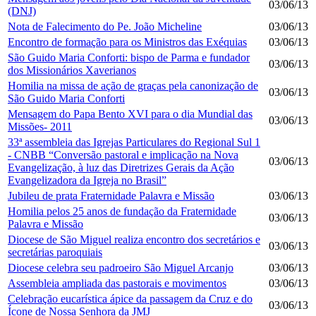
03/06/13
(DNJ)
Nota de Falecimento do Pe. João Micheline
03/06/13
Encontro de formação para os Ministros das Exéquias
03/06/13
São Guido Maria Conforti: bispo de Parma e fundador
03/06/13
dos Missionários Xaverianos
Homilia na missa de ação de graças pela canonização de
03/06/13
São Guido Maria Conforti
Mensagem do Papa Bento XVI para o dia Mundial das
03/06/13
Missões- 2011
33ª assembleia das Igrejas Particulares do Regional Sul 1
- CNBB “Conversão pastoral e implicação na Nova
03/06/13
Evangelização, à luz das Diretrizes Gerais da Ação
Evangelizadora da Igreja no Brasil”
Jubileu de prata Fraternidade Palavra e Missão
03/06/13
Homilia pelos 25 anos de fundação da Fraternidade
03/06/13
Palavra e Missão
Diocese de São Miguel realiza encontro dos secretários e
03/06/13
secretárias paroquiais
Diocese celebra seu padroeiro São Miguel Arcanjo
03/06/13
Assembleia ampliada das pastorais e movimentos
03/06/13
Celebração eucarística ápice da passagem da Cruz e do
03/06/13
Ícone de Nossa Senhora da JMJ