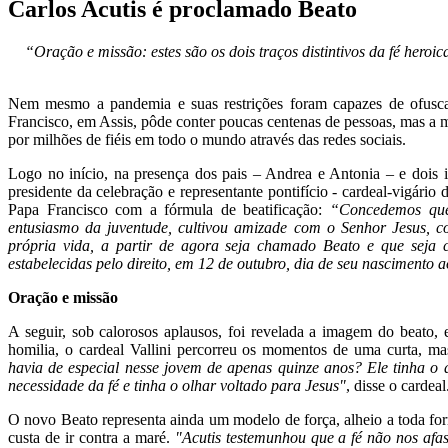
Carlos Acutis é proclamado Beato
“Oração e missão: estes são os dois traços distintivos da fé heroi
Nem mesmo a pandemia e suas restrições foram capazes de ofusc
Francisco, em Assis, pôde conter poucas centenas de pessoas, mas a m
por milhões de fiéis em todo o mundo através das redes sociais.
Logo no início, na presença dos pais – Andrea e Antonia – e dois 
presidente da celebração e representante pontifício - cardeal-vigário
Papa Francisco com a fórmula de beatificação:
“Concedemos que 
entusiasmo da juventude, cultivou amizade com o Senhor Jesus, c
própria vida, a partir de agora seja chamado Beato e que seja 
estabelecidas pelo direito, em 12 de outubro, dia de seu nascimento 
Oração e missão
A seguir, sob calorosos aplausos, foi revelada a imagem do beato, e
homilia, o cardeal Vallini percorreu os momentos de uma curta, mas
havia de especial nesse jovem de apenas quinze anos? Ele tinha o 
necessidade da fé e tinha o olhar voltado para Jesus"
, disse o cardeal
O novo Beato representa ainda um modelo de força, alheio a toda for
custa de ir contra a maré.
"Acutis testemunhou que a fé não nos afa