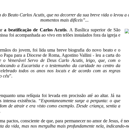
ca do Beato Carlos Acutis, que no decorrer da sua breve vida o levou a
momentos mais difíceis”...
ar
a beatificação de Carlos Acutis
. A Basílica superior de São
issa foi acompanhada ao vivo em telões instalados fora da igreja e
irmãos do jovem, foi lida uma breve biografia do novo beato e o
 do Papa para a Diocese de Roma, Agostino Vallini - leu a carta do
o Venerável Servo de Deus Carlo Acutis, leigo, que, com o
olocando a Eucaristia e o testemunho da caridade no centro da
celebrado todos os anos nos locais e de acordo com as regras
ao céu
”.
nquanto uma relíquia foi levada em procissão até ao altar. Já na
 intensa existência.
“Espontaneamente surge a pergunta: o que
dom de atrair e era visto como exemplo. Desde criança, sentia a
.
ma pactos, consciente de que, para permanecer no amor de Jesus, é ne
sta da vida, mas nos mergulha mais profundamente nela, indicando-n