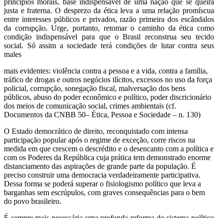
princípios morais, base indispensável de uma nação que se queira
justa e fraterna. O desprezo da ética leva a uma relação promíscua
entre interesses públicos e privados, razão primeira dos escândalos
da corrupção. Urge, portanto, retomar o caminho da ética como
condição indispensável para que o Brasil reconstrua seu tecido
social. Só assim a sociedade terá condições de lutar contra seus
males
mais evidentes: violência contra a pessoa e a vida, contra a família,
tráfico de drogas e outros negócios ilícitos, excessos no uso da força
policial, corrupção, sonegação fiscal, malversação dos bens
públicos, abuso do poder econômico e político, poder discricionário
dos meios de comunicação social, crimes ambientais (cf.
Documentos da CNBB 50– Ética, Pessoa e Sociedade – n. 130)
O Estado democrático de direito, reconquistado com intensa
participação popular após o regime de exceção, corre riscos na
medida em que crescem o descrédito e o desencanto com a política e
com os Poderes da República cuja prática tem demonstrado enorme
distanciamento das aspirações de grande parte da população. É
preciso construir uma democracia verdadeiramente participativa.
Dessa forma se poderá superar o fisiologismo político que leva a
barganhas sem escrúpulos, com graves consequências para o bem
do povo brasileiro.
É sempre mais necessária uma profunda reforma do sistema político