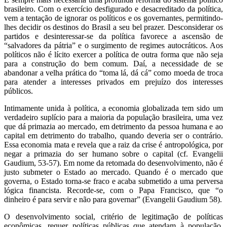
brasileiro. Com o exercício desfigurado e desacreditado da política,
vem a tentação de ignorar os políticos e os governantes, permitindo-
lhes decidir os destinos do Brasil a seu bel prazer. Desconsiderar os
partidos e desinteressar-se da política favorece a ascensão de
“salvadores da pátria” e o surgimento de regimes autocráticos. Aos
políticos não é lícito exercer a política de outra forma que não seja
para a construção do bem comum. Daí, a necessidade de se
abandonar a velha prática do “toma lá, dá cá” como moeda de troca
para atender a interesses privados em prejuízo dos interesses
públicos.
Intimamente unida à política, a economia globalizada tem sido um
verdadeiro suplício para a maioria da população brasileira, uma vez
que dá primazia ao mercado, em detrimento da pessoa humana e ao
capital em detrimento do trabalho, quando deveria ser o contrário.
Essa economia mata e revela que a raiz da crise é antropológica, por
negar a primazia do ser humano sobre o capital (cf. Evangelii
Gaudium, 53-57). Em nome da retomada do desenvolvimento, não é
justo submeter o Estado ao mercado. Quando é o mercado que
governa, o Estado torna-se fraco e acaba submetido a uma perversa
lógica financista. Recorde-se, com o Papa Francisco, que “o
dinheiro é para servir e não para governar” (Evangelii Gaudium 58).
O desenvolvimento social, critério de legitimação de políticas
econômicas, requer políticas públicas que atendam à população,