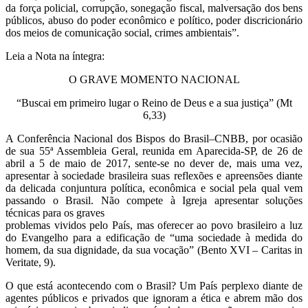
da força policial, corrupção, sonegação fiscal, malversação dos bens
públicos, abuso do poder econômico e político, poder discricionário
dos meios de comunicação social, crimes ambientais”.
Leia a Nota na íntegra:
O GRAVE MOMENTO NACIONAL
“Buscai em primeiro lugar o Reino de Deus e a sua justiça” (Mt
6,33)
A Conferência Nacional dos Bispos do Brasil–CNBB, por ocasião
de sua 55ª Assembleia Geral, reunida em Aparecida-SP, de 26 de
abril a 5 de maio de 2017, sente-se no dever de, mais uma vez,
apresentar à sociedade brasileira suas reflexões e apreensões diante
da delicada conjuntura política, econômica e social pela qual vem
passando o Brasil. Não compete à Igreja apresentar soluções
técnicas para os graves
problemas vividos pelo País, mas oferecer ao povo brasileiro a luz
do Evangelho para a edificação de “uma sociedade à medida do
homem, da sua dignidade, da sua vocação” (Bento XVI – Caritas in
Veritate, 9).
O que está acontecendo com o Brasil? Um País perplexo diante de
agentes públicos e privados que ignoram a ética e abrem mão dos