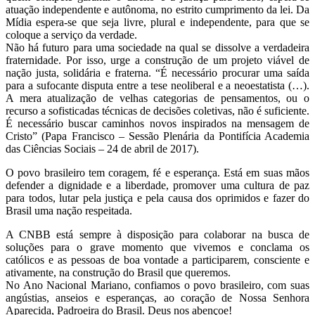
atuação independente e autônoma, no estrito cumprimento da lei. Da
Mídia espera-se que seja livre, plural e independente, para que se
coloque a serviço da verdade.
Não há futuro para uma sociedade na qual se dissolve a verdadeira
fraternidade. Por isso, urge a construção de um projeto viável de
nação justa, solidária e fraterna. “É necessário procurar uma saída
para a sufocante disputa entre a tese neoliberal e a neoestatista (…).
A mera atualização de velhas categorias de pensamentos, ou o
recurso a sofisticadas técnicas de decisões coletivas, não é suficiente.
É necessário buscar caminhos novos inspirados na mensagem de
Cristo” (Papa Francisco – Sessão Plenária da Pontifícia Academia
das Ciências Sociais – 24 de abril de 2017).
O povo brasileiro tem coragem, fé e esperança. Está em suas mãos
defender a dignidade e a liberdade, promover uma cultura de paz
para todos, lutar pela justiça e pela causa dos oprimidos e fazer do
Brasil uma nação respeitada.
A CNBB está sempre à disposição para colaborar na busca de
soluções para o grave momento que vivemos e conclama os
católicos e as pessoas de boa vontade a participarem, consciente e
ativamente, na construção do Brasil que queremos.
No Ano Nacional Mariano, confiamos o povo brasileiro, com suas
angústias, anseios e esperanças, ao coração de Nossa Senhora
Aparecida, Padroeira do Brasil. Deus nos abençoe!