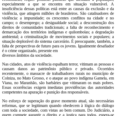
especialmente a que se encontra em situação vulnerável. A
insuficiência dessas políticas está entre as causas da exclusão e da
violência, que atingem milhões de brasileiros. São catalisadores de
violência: a impunidade; os crescentes conflitos na cidade e no
campo; o desemprego; a desigualdade social; a desconstrução dos
direitos de comunidades tradicionais; a falta de reconhecimento e
demarcação dos territórios indígenas e quilombolas; a degradação
ambiental; a criminalização de movimentos sociais e populares; a
situação deplorável do sistema carcerário. É preocupante, também, a
falta de perspectivas de futuro para os jovens. Igualmente desafiador
é o crime organizado, presente em
diversos âmbitos da sociedade.
Nas cidades, atos de violência espalham terror, vitimam as pessoas e
causam danos ao patrimônio público e privado. Ocorridos
recentemente, o massacre de trabalhadores rurais no município de
Colniza, no Mato Grosso, e o ataque ao povo indígena Gamela, em
Viana, no Maranhão, são barbáries que vitimaram os mais pobres.
Essas ocorrências exigem imediatas providências das autoridades
competentes na apuração e punição dos responsáveis.
No esforço de superação do grave momento atual, são necessárias
reformas, que se legitimam quando obedecem à lógica do diálogo
com toda a sociedade, com vistas ao bem comum. Do Judiciário, a
quem compete garantir o direito e a justiça para todos, espera-se