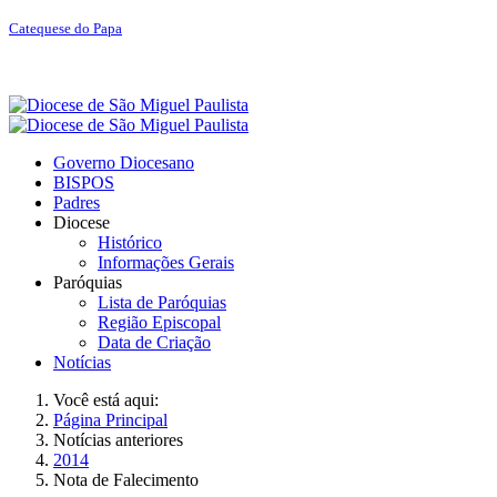
Catequese do Papa
Governo Diocesano
BISPOS
Padres
Diocese
Histórico
Informações Gerais
Paróquias
Lista de Paróquias
Região Episcopal
Data de Criação
Notícias
Você está aqui:
Página Principal
Notícias anteriores
2014
Nota de Falecimento