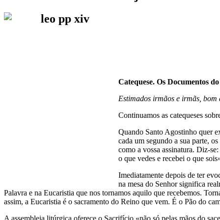
Catequese. Os Documentos d
Estimados irmãos e irmãs, bom 
Continuamos as catequeses sob
Quando Santo Agostinho quer exp
cada um segundo a sua parte, os
como a vossa assinatura. Diz-se
o que vedes e recebei o que sois»
Imediatamente depois de ter evoca
na mesa do Senhor significa real
Palavra e na Eucaristia que nos tornamos aquilo que recebemos. Torna
assim, a Eucaristia é o sacramento do Reino que vem. É o Pão do cam
A assembleia litúrgica oferece o Sacrifício «não só pelas mãos do sac