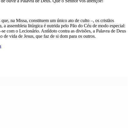
em de ouvir a Palavra de Deus. Que o Senhor vos abençoe!
s que, na Missa, constituem um único ato de culto –, os cristãos
a, a assembleia litúrgica é nutrida pelo Pão do Céu de modo especial:
u-se com o Lecionário. Antídoto contra as divisões, a Palavra de Deus
 de vida de Jesus, que faz de si dom para os outros.
a