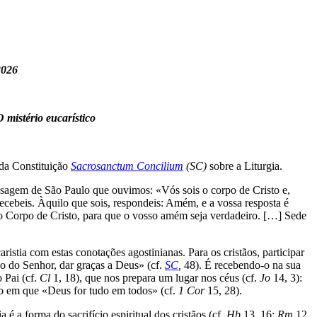
2026
 mistério eucarístico
 da Constituição
Sacrosanctum Concilium
(SC)
sobre a Liturgia.
ssagem de São Paulo que ouvimos: «Vós sois o corpo de Cristo e,
recebeis. Àquilo que sois, respondeis: Amém, e a vossa resposta é
o Corpo de Cristo, para que o vosso amém seja verdadeiro. […] Sede
istia com estas conotações agostinianas. Para os cristãos, participar
po do Senhor, dar graças a Deus» (cf.
SC
,
48). É recebendo-o na sua
 Pai (cf.
Cl
1, 18), que nos prepara um lugar nos céus (cf.
Jo
14, 3):
do em que «Deus for tudo em todos» (cf.
1 Cor
15, 28).
a é a forma do sacrifício espiritual dos cristãos (cf.
Hb
13, 16;
Rm
12,