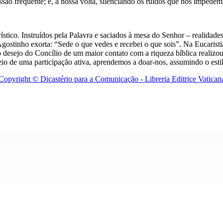
fissão frequente; e, à nossa volta, silenciando os ruídos que nos imped
arístico. Instruídos pela Palavra e saciados à mesa do Senhor – realidade
gostinho exorta: “Sede o que vedes e recebei o que sois”. Na Eucaristi
 o desejo do Concílio de um maior contato com a riqueza bíblica realizo
io de uma participação ativa, aprendemos a doar-nos, assumindo o estilo
Copyright © Dicastério para a Comunicação - Libreria Editrice Vatican