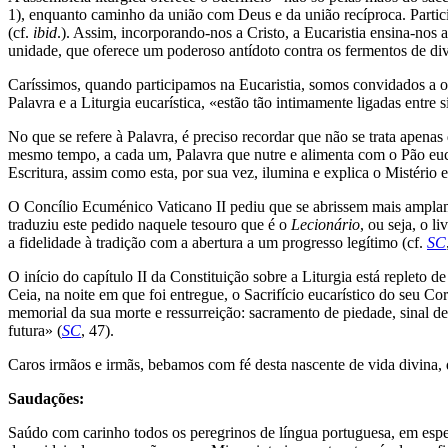
1), enquanto caminho da união com Deus e da união recíproca. Partici
(cf.
ibid
.). Assim, incorporando-nos a Cristo, a Eucaristia ensina-nos 
unidade, que oferece um poderoso antídoto contra os fermentos de di
Caríssimos, quando participamos na Eucaristia, somos convidados a ou
Palavra e a Liturgia eucarística, «estão tão intimamente ligadas entre s
No que se refere à Palavra, é preciso recordar que não se trata apenas
mesmo tempo, a cada um, Palavra que nutre e alimenta com o Pão eucar
Escritura, assim como esta, por sua vez, ilumina e explica o Mistério
O Concílio Ecuménico Vaticano II pediu que se abrissem mais amplame
traduziu este pedido naquele tesouro que é o
Lecionário
, ou seja, o l
a fidelidade à tradição com a abertura a um progresso legítimo (cf.
SC
O início do capítulo II da Constituição sobre a Liturgia está repleto d
Ceia, na noite em que foi entregue, o Sacrifício eucarístico do seu Co
memorial da sua morte e ressurreição: sacramento de piedade, sinal de
futura» (
SC
, 47).
Caros irmãos e irmãs, bebamos com fé desta nascente de vida divina,
Saudações:
Saúdo com carinho todos os peregrinos de língua portuguesa, em espec