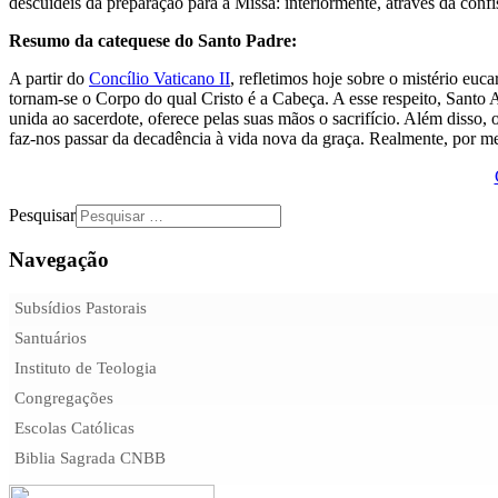
descuideis da preparação para a Missa: interiormente, através da con
Resumo da catequese do Santo Padre:
A partir do
Concílio Vaticano II
, refletimos hoje sobre o mistério euc
tornam-se o Corpo do qual Cristo é a Cabeça. A esse respeito, Santo A
unida ao sacerdote, oferece pelas suas mãos o sacrifício. Além disso,
faz-nos passar da decadência à vida nova da graça. Realmente, por me
Pesquisar
Navegação
Subsídios Pastorais
Santuários
Instituto de Teologia
Congregações
Escolas Católicas
Biblia Sagrada CNBB