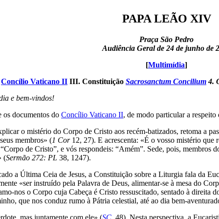
PAPA LEÃO XIV
Praça São Pedro
Audiência Geral de 24 de junho de 
[
Multimídia
]
o
Concílio Vaticano II
III. Constituição
Sacrosanctum Concilium
4. O
dia e bem-vindos!
re os documentos do
Concílio Vaticano II
, de modo particular a respeito
licar o mistério do Corpo de Cristo aos recém-batizados, retoma a pa
 seus membros» (
1 Cor
12, 27). E acrescenta: «É o vosso mistério que 
: “Corpo de Cristo”, e vós respondeis: “Amém”. Sede, pois, membros d
 (
Sermão 272:
PL
38, 1247).
do a Última Ceia de Jesus, a Constituição sobre a Liturgia fala da Eucar
mente «ser instruído pela Palavra de Deus, alimentar-se à mesa do Cor
mo-nos o Corpo cuja Cabeça é Cristo ressuscitado, sentado à direita do
inho, que nos conduz rumo à Pátria celestial, até ao dia bem-aventura
erdote, mas juntamente com ele» (
SC
, 48). Nesta perspectiva, a Eucaristi