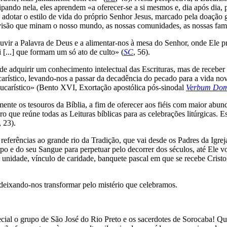
pando nela, eles aprendem «a oferecer-se a si mesmos e, dia após dia, 
a adotar o estilo de vida do próprio Senhor Jesus, marcado pela doação gr
visão que minam o nosso mundo, as nossas comunidades, as nossas famíl
vir a Palavra de Deus e a alimentar-nos à mesa do Senhor, onde Ele próp
i [...] que formam um só ato de culto» (
SC
, 56).
 de adquirir um conhecimento intelectual das Escrituras, mas de receber 
ístico, levando-nos a passar da decadência do pecado para a vida nova
 eucarístico» (Bento XVI, Exortação apostólica pós-sinodal
Verbum Dom
nte os tesouros da Bíblia, a fim de oferecer aos fiéis com maior abun
ivro que reúne todas as Leituras bíblicas para as celebrações litúrgicas.
, 23).
e referências ao grande rio da Tradição, que vai desde os Padres da Igrej
rpo e do seu Sangue para perpetuar pelo decorrer dos séculos, até Ele vo
 unidade, vínculo de caridade, banquete pascal em que se recebe Cristo
 deixando-nos transformar pelo mistério que celebramos.
ial o grupo de São José do Rio Preto e os sacerdotes de Sorocaba! Que