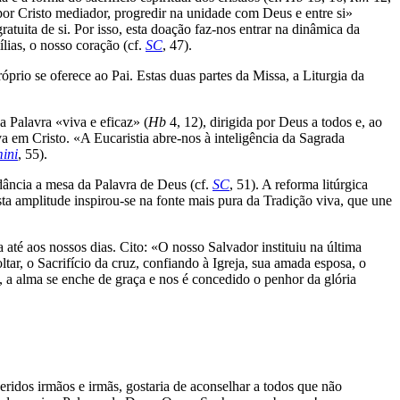
por Cristo mediador, progredir na unidade com Deus e entre si»
atuita de si. Por isso, esta doação faz-nos entrar na dinâmica da
ias, o nosso coração (cf.
SC
, 47).
rio se oferece ao Pai. Estas duas partes da Missa, a Liturgia da
a Palavra «viva e eficaz» (
Hb
4, 12), dirigida por Deus a todos e, ao
 em Cristo. «A Eucaristia abre-nos à inteligência da Sagrada
ini
, 55).
dância a mesa da Palavra de Deus (cf.
SC
, 51). A reforma litúrgica
 Esta amplitude inspirou-se na fonte mais pura da Tradição viva, que une
a até aos nossos dias. Cito: «O nosso Salvador instituiu na última
ltar, o Sacrifício da cruz, confiando à Igreja, sua amada esposa, o
, a alma se enche de graça e nos é concedido o penhor da glória
ridos irmãos e irmãs, gostaria de aconselhar a todos que não