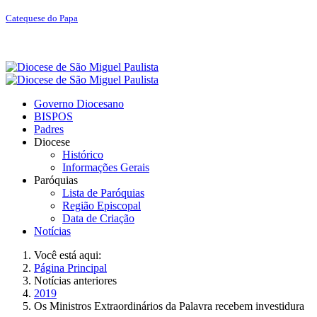
Catequese do Papa
Governo Diocesano
BISPOS
Padres
Diocese
Histórico
Informações Gerais
Paróquias
Lista de Paróquias
Região Episcopal
Data de Criação
Notícias
Você está aqui:
Página Principal
Notícias anteriores
2019
Os Ministros Extraordinários da Palavra recebem investidura